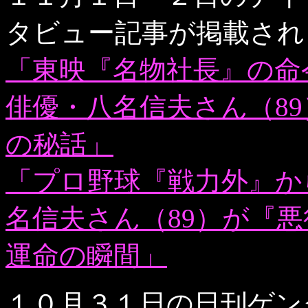
タビュー記事が掲載され
「東映『名物社長』の命
俳優・八名信夫さん（8
の秘話」
「プロ野球『戦力外』か
名信夫さん（89）が『
運命の瞬間」
１０月３１日の日刊ゲン