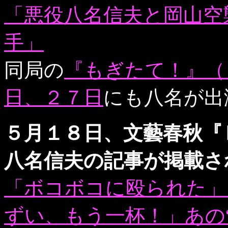
「悪役八名信夫と岡山空
手」
同局の
『もぎたて！』（
日、２７日
にも八名が出
５月１８日、文藝春秋『
八名信夫の記事が掲載さ
「ボコボコに殴られた」
ずい、もう一杯！」あの