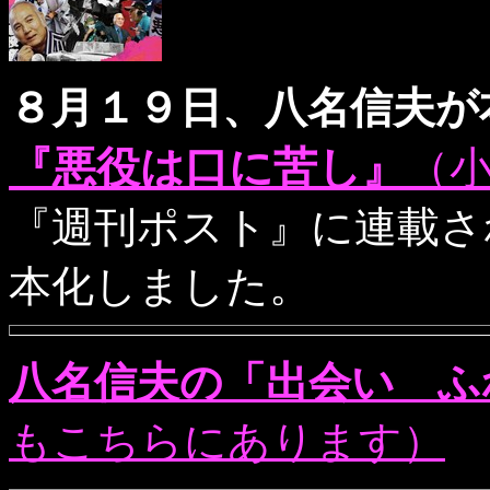
８月１９日、八名信夫が
『悪役は口に苦し』
（
『週刊ポスト』に連載さ
本化しました。
八名信夫の「出会い ふ
もこちらにあります）