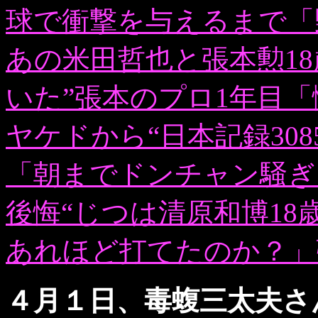
球で衝撃を与えるまで「
あの米田哲也と張本勲1
いた”張本のプロ1年目
ヤケドから“日本記録30
「朝までドンチャン騒ぎ
後悔“じつは清原和博18
あれほど打てたのか？」
４月１日、毒蝮三太夫さん