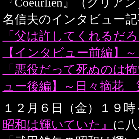
『Coeurlien』（ク
名信夫のインタビュー記
「父は許してくれるだろ
【インタビュー前編】～
「悪役だって死ぬのは怖
ュー後編】～日々摘花 
１２月６日（金）１９時
昭和は輝いていた』
に八