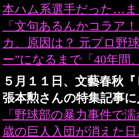
本ハム系選手だった…ま
「文句あるんかコラア！
カ、原因は？ 元プロ野
ー”になるまで「40年間
５月１１日、文藝春秋『
張本勲さんの特集記事に
「野球部の暴力事件で濡
歳の巨人入団が消えた日