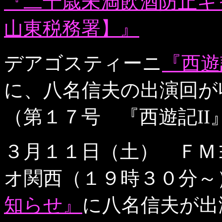
『二十歳未満飲酒防止キャ
山東税務署】』
デアゴスティーニ
『西遊
に、八名信夫の出演回が
（第１７号 『西遊記II
３月１１日（土） ＦＭ
オ関西（１９時３０分～
知らせ』
に八名信夫が出