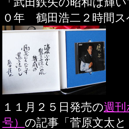
「武田鉄矢の昭和は輝い
０年 鶴田浩二２時間ス
１１月２５日発売の
週刊
号）
の記事「菅原文太と