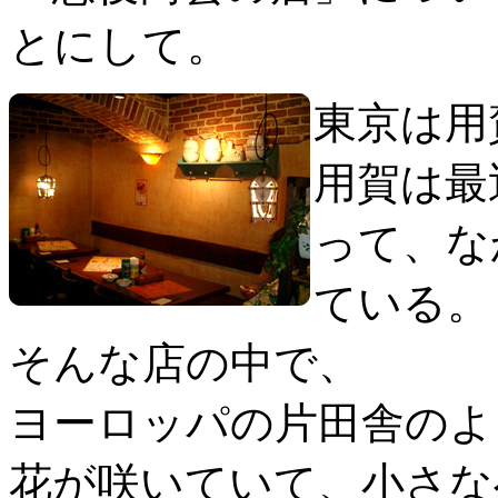
とにして。
東京は用
用賀は最
って、な
ている。
そんな店の中で、
ヨーロッパの片田舎のよ
花が咲いていて、小さな