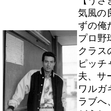
【うさ
気風の
ずの俺
プロ野
クラス
ピッチ
夫、サ
ワルガ
ラブへ