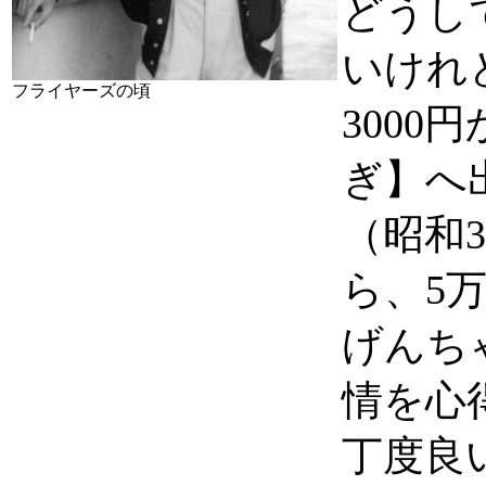
どうし
いけれ
フライヤーズの頃
3000
ぎ】へ
（昭和
ら、5
げんち
情を心
丁度良